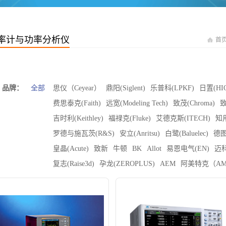
率计与功率分析仪
首
品牌：
全部
思仪（Ceyear）
鼎阳(Siglent)
乐普科(LPKF)
日置(HIO
费思泰克(Faith)
远宽(Modeling Tech)
致茂(Chroma)
致
吉时利(Keithley)
福禄克(Fluke)
艾德克斯(ITECH)
知用
罗德与施瓦茨(R&S)
安立(Anritsu)
白鹭(Baluelec)
德图
皇晶(Acute)
致新
牛顿
BK
Allot
易恩电气(EN)
迈科
复志(Raise3d)
孕龙(ZEROPLUS)
AEM
阿美特克（AM