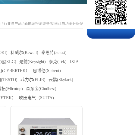
页
/
行业与产品
/
新能源检测设备
/
功率计与功率分析仪
KI)
科威尔(Kewell)
泰思特(3ctest)
远(ZLG)
是德(Keysight)
泰克(Tek)
IXIA
(CYBERTEK）
思博伦(Spirent)
(TESTO)
菲力尔(FLIR)
云鹊(Skylark)
拓(Micotop)
森东宝(Cindbest)
ETEK）
吹田电气（SUITA)