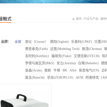
接触式
首页
/
行业与产品
/
通用
品牌：
全部
思仪（Ceyear）
鼎阳(Siglent)
乐普科(LPKF)
日置(HIO
费思泰克(Faith)
远宽(Modeling Tech)
致茂(Chroma)
致
吉时利(Keithley)
福禄克(Fluke)
艾德克斯(ITECH)
知用
罗德与施瓦茨(R&S)
安立(Anritsu)
白鹭(Baluelec)
德图
皇晶(Acute)
致新
牛顿
BK
Allot
易恩电气(EN)
迈科
复志(Raise3d)
孕龙(ZEROPLUS)
AEM
阿美特克（AM