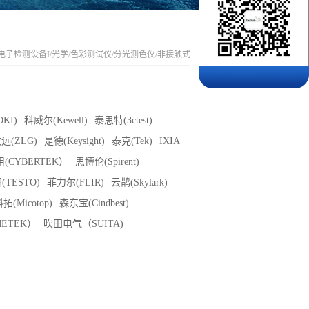
电子检测设备I
/
光学/色彩测试仪
/
分光测色仪
/
非接触式
KI)
科威尔(Kewell)
泰思特(3ctest)
远(ZLG)
是德(Keysight)
泰克(Tek)
IXIA
(CYBERTEK）
思博伦(Spirent)
(TESTO)
菲力尔(FLIR)
云鹊(Skylark)
拓(Micotop)
森东宝(Cindbest)
ETEK）
吹田电气（SUITA)