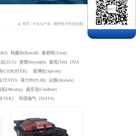
首页
/
行业与产品
/
通用电子检测设备I
KI)
科威尔(Kewell)
泰思特(3ctest)
远(ZLG)
是德(Keysight)
泰克(Tek)
IXIA
(CYBERTEK）
思博伦(Spirent)
(TESTO)
菲力尔(FLIR)
云鹊(Skylark)
拓(Micotop)
森东宝(Cindbest)
ETEK）
吹田电气（SUITA)