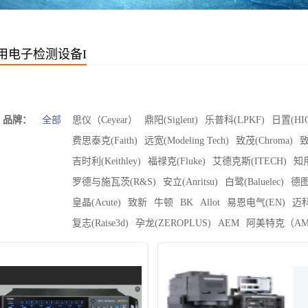
用电子检测设备I
品牌：
全部
思仪（Ceyear）
鼎阳(Siglent)
乐普科(LPKF)
日置(HIO
费思泰克(Faith)
远宽(Modeling Tech)
致茂(Chroma)
致
吉时利(Keithley)
福禄克(Fluke)
艾德克斯(ITECH)
知用
罗德与施瓦茨(R&S)
安立(Anritsu)
白鹭(Baluelec)
德图
皇晶(Acute)
致新
牛顿
BK
Allot
易恩电气(EN)
迈科
复志(Raise3d)
孕龙(ZEROPLUS)
AEM
阿美特克（AM