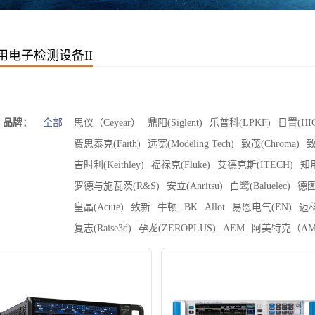
用电子检测设备II
品牌：
全部
思仪（Ceyear）
鼎阳(Siglent)
乐普科(LPKF)
日置(HIO
费思泰克(Faith)
远宽(Modeling Tech)
致茂(Chroma)
致
吉时利(Keithley)
福禄克(Fluke)
艾德克斯(ITECH)
知用
罗德与施瓦茨(R&S)
安立(Anritsu)
白鹭(Baluelec)
德图
皇晶(Acute)
致新
牛顿
BK
Allot
易恩电气(EN)
迈科
复志(Raise3d)
孕龙(ZEROPLUS)
AEM
阿美特克（AM