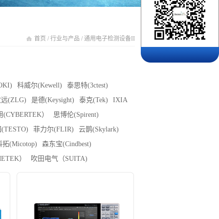
首页
/
行业与产品
/
通用电子检测设备II
KI)
科威尔(Kewell)
泰思特(3ctest)
远(ZLG)
是德(Keysight)
泰克(Tek)
IXIA
(CYBERTEK）
思博伦(Spirent)
(TESTO)
菲力尔(FLIR)
云鹊(Skylark)
拓(Micotop)
森东宝(Cindbest)
ETEK）
吹田电气（SUITA)