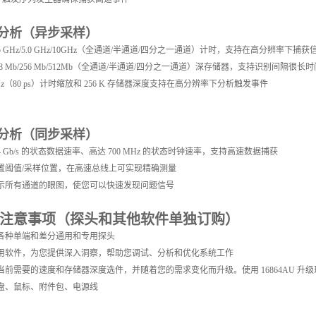
分析（异步采样）
.5 GHz/5.0 GHz/10GHz（全通道/半通道/四分之一通道）计时，支持在高分辨率下捕
28 Mb/256 Mb/512Mb（全通道/半通道/四分之一通道）深存储器，支持识别间隔
 GHz（80 ps）计时缩放和 256 K 存储器深度支持在高分辨率下分析触发事件
分析（同步采样）
.4 Gb/s 的状态数据速率、高达 700 MHz 的状态时钟速率，支持高速数据捕获
置阈值/采样位置，在高速总线上可实现精确测量
示所有通道的眼图，使您可以快速发现问题信号
信号/频谱分析仪
注意事项（探头和其他软件单独订购）
各种单端和差分通用和专用探头
用软件，为您提供深入洞察，帮助您调试、分析和优化系统工作
当前需要的速度和存储器深度选件，并随着您的需求变化而升级。使用 16864AU 升级现有
盘、鼠标、附件包、电源线