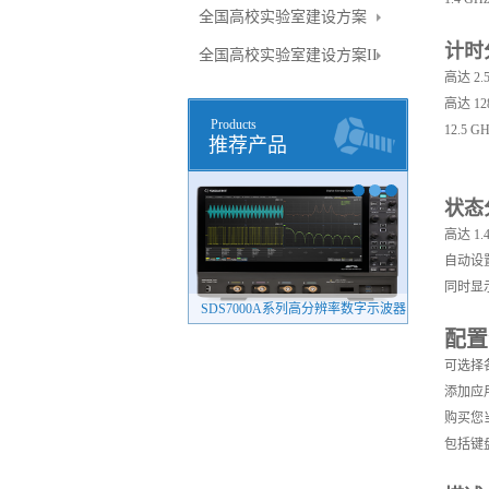
全国高校实验室建设方案
计时
全国高校实验室建设方案II
高达 2
高达 1
Products
12.5
推荐产品
状态
高达 1
自动设
同时显
SDG8000A系列任意波形发生器（新品）
SDS7000A系列高分辨率数字示波器
4082系列
配置
可选择
添加应
购买您
包括键