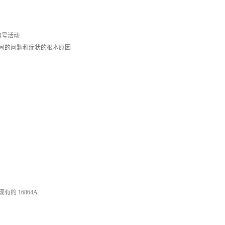
获信号活动
很长时间的问题和症状的根本原因
的 16864A