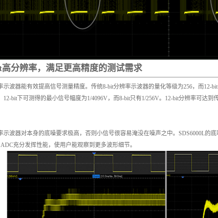
-bit高分辨率，满足更高精度的测试需求
示波器能有效提高信号测量精度。传统8-bit分辨率示波器的量化等级为256，而12-b
12-bit下可测得的最小信号幅度为1/4096V，而8-bit只有1/256V。12-bit分辨率
率示波器对本身的底噪要求极高，否则小信号很容易淹没在噪声之中。SDS6000L的底噪值仅
bit ADC充分发挥性能，使用户能观察到更多波形细节。