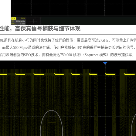
性能，高保真信号捕获与细节体现
6000L系列在机身小巧的同时也保持了优异的性能：带宽最高可达2 GHz，可测量上升时间
，而最大500 Mpts/通道的深存储，使用户能够使用更高的采样率捕获更长时间的
用鼎阳创新的SPO技术，拥有最高达750 000 帧/秒（Sequence 模式）的波形捕