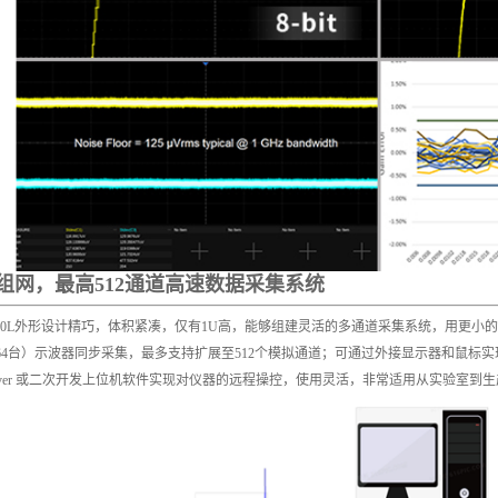
组网，最高512通道高速数据采集系统
6000L外形设计精巧，体积紧凑，仅有1U高，能够组建灵活的多通道采集系统，用更
64台）示波器同步采集，最多支持扩展至512个模拟通道；可通过外接显示器和鼠标
Server 或二次开发上位机软件实现对仪器的远程操控，使用灵活，非常适用从实验室到