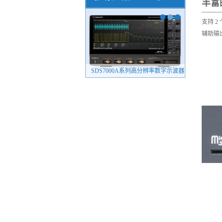
丰富
支持 2 个
辅助输出（
SDG8000A系列任意波形发生器（新品）
SDS7000A系列高分辨率数字示波器
4082系列