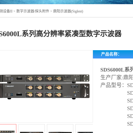
测设备II
>
数字示波器/探头附件
>
鼎阳示波器(Siglent)
DS6000L系列高分辨率紧凑型数字示波器
产品名称：
SDS6000
生产厂家:鼎阳(Si
产品型号：
S
SD
SD
SD
SD
SD