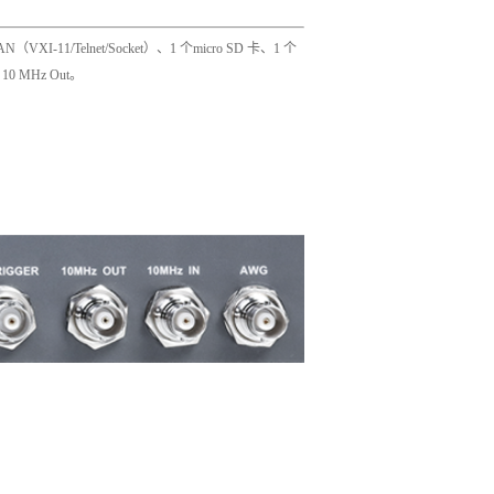
LAN（VXI-11/Telnet/Socket）、1 个micro SD 卡、1 个
10 MHz Out。