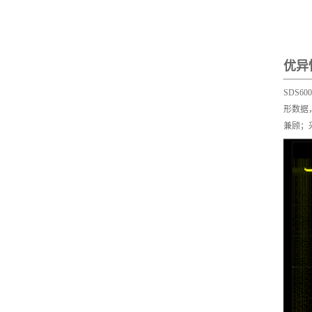
优异
SDS
形数据
兼顾；采