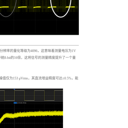
it分辨率的量化等级为4096，这意味着测量电压为1V
可达到传统8-bit的16倍，这将信号的测量精度提升了一个量
为153 μVrms，其直流增益精度可达±0.5%，能