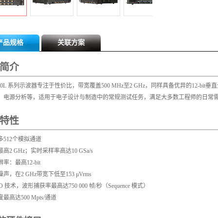
产品规格
关联方案
简介
000L 系列示波器专注于性价比，带宽覆盖500 MHz至2 GHz，同样具备优异的12-
、电源分析等，适用于电子设计与制造中的常规测试任务，满足大多数工程师的日常
特性
多512个模拟通道
高2 GHz；实时采样率高达10 GSa/s
率：最高12-bit
声，在2 GHz带宽下低至153 μVrms
O 技术，波形捕获率最高达750 000 帧/秒（Sequence 模式）
最高达500 Mpts/通道