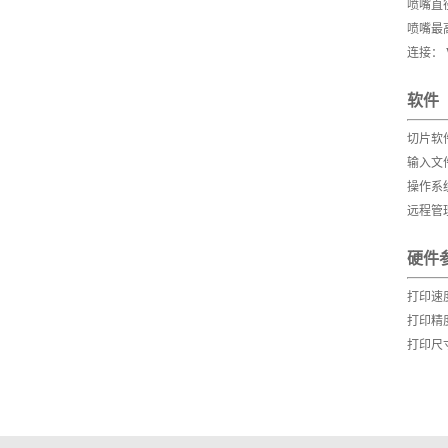
喷嘴直径：
喷嘴最高
连接： 
软件
切片软件：
输入文件格
操作系统： 
远程管理系
硬件
打印速度：
打印精度
打印尺寸：