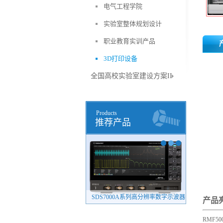
电气工程学院
实验室整体规划设计
职业教育实训产品
3D打印设备
全国高校实验室建设方案II
Products
推荐产品
SDS7000A系列高分辨率数字示波器
4082系列信号/频谱分析仪
产品
RMF