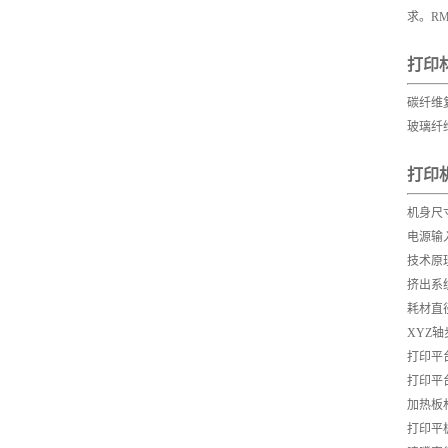
求。R
打印
碳纤维
玻璃纤
打印
机身尺寸(
电源输入：
技术原
挤出系
耗材直径：
XYZ轴步长
打印平台
打印平台
加热板
打印平