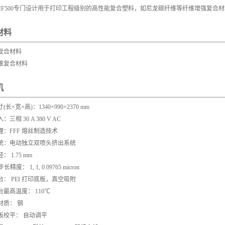
MF500专门设计用于打印工程级别的高性能复合塑料，如尼龙碳纤维等纤维增强复合
材料
复合材料
维复合材料
机
长×宽×高)：1340×990×2370 mm
三相 30 A 380 V AC
理：FFF 熔丝制造技术
统：电动独立双喷头挤出系统
 1.75 mm
精度： 1, 1, 0.09765 micron
： PEI 打印底板，真空吸附
最高温度： 110℃
材质： 钢
板校平： 自动调平